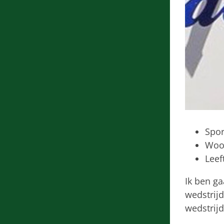
Spor
Woon
Leef
Ik ben ga
wedstrijd
wedstrijd