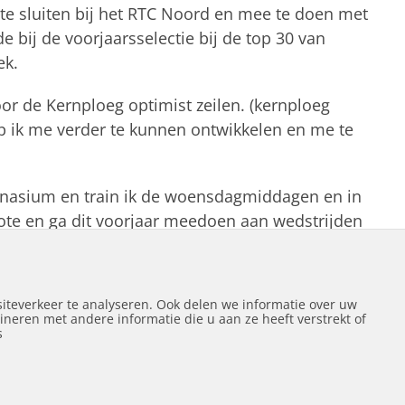
te sluiten bij het RTC Noord en mee te doen met
e bij de voorjaarsselectie bij de top 30 van
ek.
or de Kernploeg optimist zeilen. (kernploeg
oop ik me verder te kunnen ontwikkelen en me te
ymnasium en train ik de woensdagmiddagen en in
ote en ga dit voorjaar meedoen aan wedstrijden
ok weer goed te varen met de Nationale selectie
iteverkeer te analyseren. Ook delen we informatie over uw
neren met andere informatie die u aan ze heeft verstrekt of
s