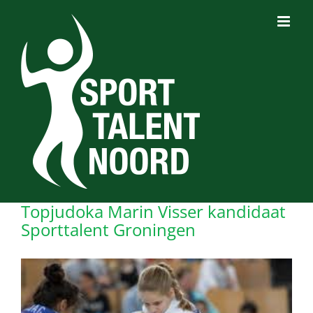
Ga
naar
inhoud
Topjudoka Marin Visser kandidaat
Sporttalent Groningen
Bekijk
grotere
afbeelding