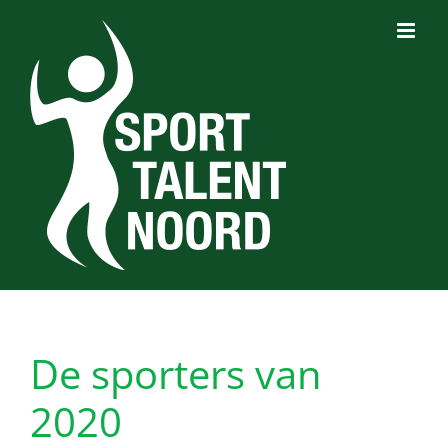
Ga
naar
inhoud
De sporters van
2020